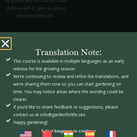
यह दृष्टिकोण लोगों, पृथ्वी और लाभ—तीनों
के लिए लाभकारी है। कृपया यह छोटा-सा
परिचयात्मक वीडियो देखें।
पाठ्यक्रम शुरू करें
Translation Note:
This course is available in multiple languages as an early
release for the growing season.
We’re continuing to review and refine the translations, and
we’re sharing them now so you can start gardening on
एक घरेलू बगीचा परिवार के लिए जीवन निर्माण का अनुभव होता है।
time. You may notice areas where the wording could be
इसके लिए यह समझना आवश्यक है कि जीवन की रचना करने के लिए
clearer.
हमारा ग्रह और हमारे आपसी संबंध कैसे कार्य करते हैं।
If you’d like to share feedback or suggestions, please
साझी ज़िम्मेदारी, निरंतर परिश्रम और भूमि की समझदारीपूर्ण देखभाल
contact us at info@gardenforlife.site.
के माध्यम से एक परिवार स्वयं को शारीरिक, बौद्धिक, भावनात्मक और
Happy gardening!
आध्यात्मिक रूप से पोषित कर सकता है।
Select language to continue