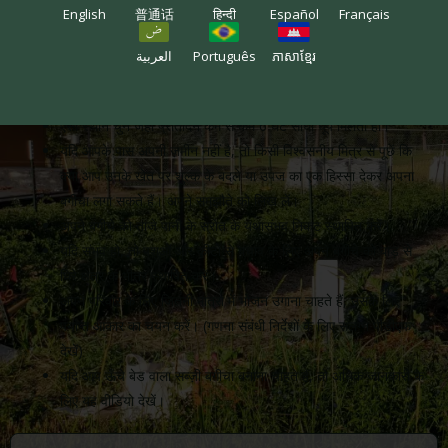
शुरुआत करने के लिए आपको निम्नलिखित की आवश्यकता होगी:
English
普通话
हिन्दी
Español
Français
العربية
Português
ភាសាខ្មែរ
स्थान
ऐसा स्थान चुनें जहाँ प्रतिदिन कम से कम 6 घंटे सीधी धूप मिलती हो।
यदि आपके पास अपनी ज़मीन नहीं है, तो किसी विश्वसनीय मित्र से पूछें कि
क्या आप उनके खेत पर शुल्क के बदले या उपज का एक हिस्सा देकर अपना
बगीचा लगा सकते हैं। अपने समझौते को लिख लें।
अपने बगीचे को ताजे पानी के स्रोत के यथासंभव निकट स्थापित करें।
यदि संभव हो, तो पशुओं और कीटों से बचाव के लिए अपने बगीचे को बाड़ से
घिरे क्षेत्र के भीतर स्थापित करें।
अपने परिवार के लिए जितनी मात्रा में भोजन उगाना चाहते हैं, उसके लिए
पर्याप्त आकार का चयन करें।
(गणना संबंधी निर्देशों के लिए संलग्न पीडीएफ
देखें)
यदि आप ऊँचे बेड वाला सब्ज़ी बगीचा बनाना चाहते हैं, तो अधिक जानकारी के
लिए यह वीडियो देखें।