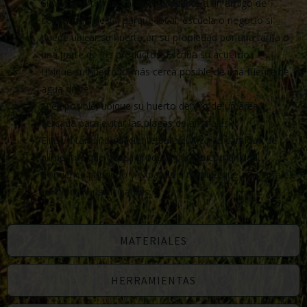
Si no tiene terreno propio, pregunte a un amigo de
confianza, iglesia, parque local, escuela o negocio si
puede ubicar su huerto en su propiedad por una tarifa o
una parte de los productos. Escriba su acuerdo.
Ubique su huerto lo más cerca posible de una fuente de
agua dulce.
Si es posible, ubique su huerto dentro de un área
cercada para evitar las plagas de animales.
Elija un tamaño suficiente para cultivar la cantidad de
alimentos que desea producir para la comunidad.
Comience pequeño y expanda a medida que aumenta el
número de participantes.
MATERIALES
HERRAMIENTAS