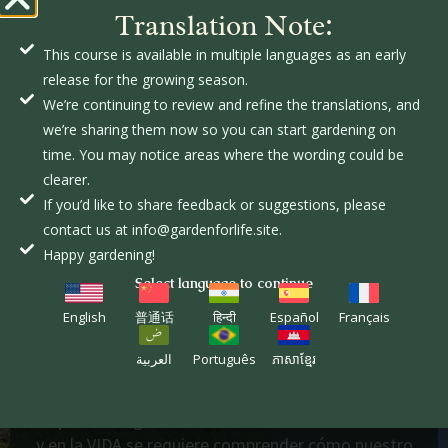
Translation Note:
This course is available in multiple languages as an early
release for the growing season.
We’re continuing to review and refine the translations, and
Un huerto COMUNITARIO es una experiencia de
we’re sharing them now so you can start gardening on
construcción de VIDA. Las personas son
time. You may notice areas where the wording could be
«desordenadas» y eso está bien, sin embargo, a veces
clearer.
el «desorden» impide que un huerto COMUNITARIO
If you’d like to share feedback or suggestions, please
tenga éxito. La cualidad única al organizar una
contact us at info@gardenforlife.site.
comunidad GardenforLIFE es que es un curso, NO un
Happy gardening!
«huerto comunitario». Un curso da dirección,
Select language to continue
propósito, horario y orden. El objetivo es seguir los
English
普通话
हिन्दी
Español
Français
métodos que se presentan, NO discutir sobre qué
método es mejor. Para los agricultores y jardineros, a
العربية
Português
ភាសាខ្មែរ
menudo nuestra «experiencia» se interpone en el
camino de aprender cosas nuevas. Un curso se trata
de aprender algo nuevo. Para tener éxito en el huerto
y en la VIDA se requiere comprender cómo nuestro