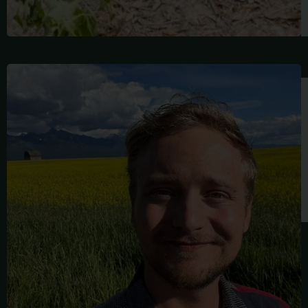
माइकल
वैंडरमेट