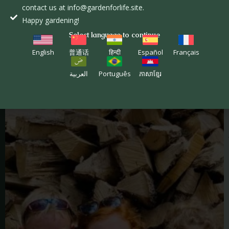
contact us at info@gardenforlife.site.
Happy gardening!
Select language to continue
English
普通话
हिन्दी
Español
Français
العربية
Português
ភាសាខ្មែរ