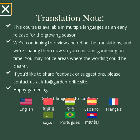
Translation Note:
This course is available in multiple languages as an early
release for the growing season.
BRITTNEY
We’re continuing to review and refine the translations, and
HALE
we’re sharing them now so you can start gardening on
time. You may notice areas where the wording could be
clearer.
If you’d like to share feedback or suggestions, please
contact us at info@gardenforlife.site.
Happy gardening!
Select language to continue
English
普通话
हिन्दी
Español
Français
العربية
Português
ភាសាខ្មែរ