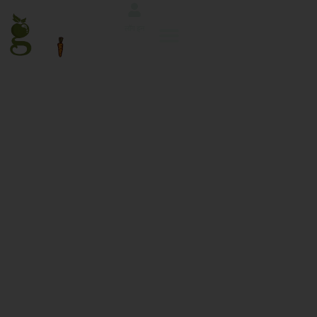
लॉग इन